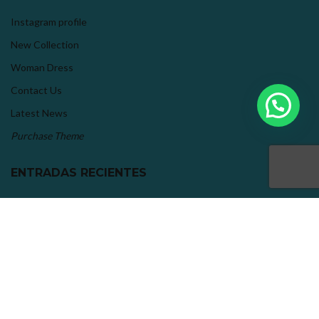
Instagram profile
New Collection
Woman Dress
Contact Us
Latest News
Purchase Theme
ENTRADAS RECIENTES
Medio ambiente en Medellín
julio 19, 2020
Sin comentarios
ENLACES DE INTERÉS
Términos y Condiciones