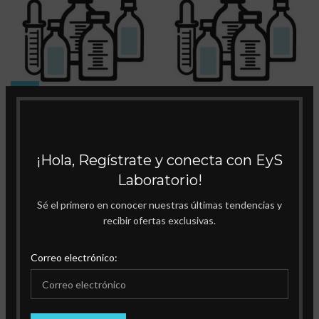
ACIDO BORICO 99.8%
ACIDO CITRICO 1-HIDRATO
SELECCIONAR OPCIONES
¡Hola, Regístrate y conecta con EyS
Laboratorio!
1
2
3
4
…
23
24
25
→
Sé el primero en conocer nuestras últimas tendencias y
recibir ofertas exclusivas.
Correo electrónico: