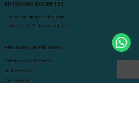
ENTRADAS RECIENTES
Medio ambiente en Medellín
julio 19, 2020
Sin comentarios
ENLACES DE INTERÉS
Términos y Condiciones
Sobre nosotros
Contáctenos
EyS Laboratorio S.A.S.
2020.
Paga seguro con