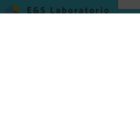
Proveedor de equipos e insumos para laboratorio y servicios de
mantenimiento preventivo, correctivo y de calibración.
Medellín, Colombia
Teléfono:
+57 (4) 560 84 24
WhatsApp: WhatsApp:
+57 3197542039
FOOTER MENU
Instagram profile
New Collection
Woman Dress