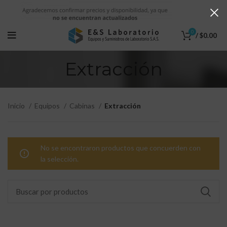
0
/
$
0.00
Extracción
Inicio
Equipos
Cabinas
Extracción
No se encontraron productos que concuerden con
la selección.