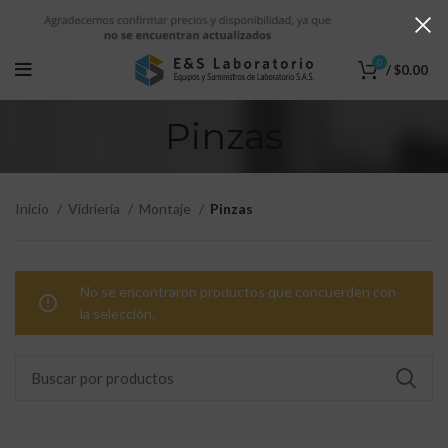
0
/
$
0.00
Pinzas
Inicio
Vidrieria
Montaje
Pinzas
No se encontraron productos que concuerden con
la selección.