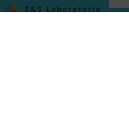
Proveedor de equipos e insumos para laboratorio y servicios de
mantenimiento preventivo, correctivo y de calibración.
Medellín, Colombia
Teléfono:
+57 (4) 560 84 24
WhatsApp: WhatsApp:
+57 3197542039
FOOTER MENU
Instagram profile
New Collection
Woman Dress