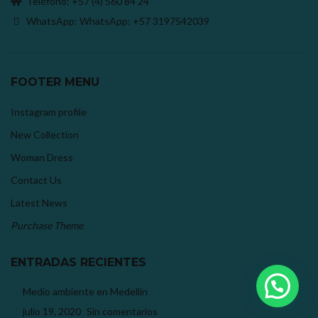
Teléfono:
+57 (4) 560 84 24
WhatsApp: WhatsApp:
+57 3197542039
FOOTER MENU
Instagram profile
New Collection
Woman Dress
Contact Us
Latest News
Purchase Theme
ENTRADAS RECIENTES
Medio ambiente en Medellín
julio 19, 2020
Sin comentarios