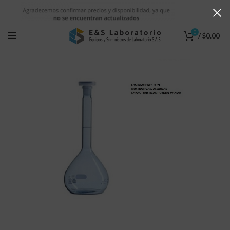
0
/
$
0.00